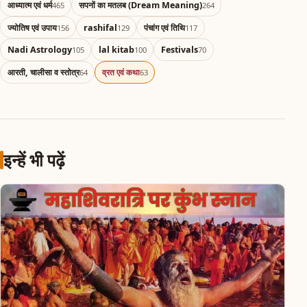
आध्यात्म एवं धर्म
सपनों का मतलब (Dream Meaning)
465
264
ज्योतिष एवं उपाय
rashifal
पंचांग एवं तिथि
156
129
117
Nadi Astrology
lal kitab
Festivals
105
100
70
आरती, चालीसा व स्तोत्र
व्रत एवं कथा
64
63
इन्हें भी पढ़ें