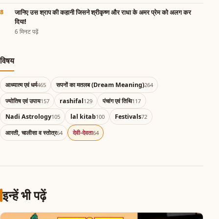
जानिए उस श्राप की कहानी जिसने श्रीकृष्ण और राधा के अमर प्रेम को अलग कर
दिया!
6 मिनट पढ़ें
विषय
आध्यात्म एवं धर्म
सपनों का मतलब (Dream Meaning)
465
264
ज्योतिष एवं उपाय
rashifal
पंचांग एवं तिथि
157
129
117
Nadi Astrology
lal kitab
Festivals
105
100
72
आरती, चालीसा व स्तोत्र
देवी-देवता
64
64
इन्हें भी पढ़ें