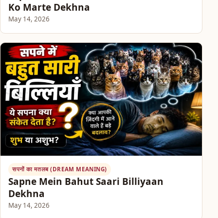
Ko Marte Dekhna
May 14, 2026
सपनों का मतलब (DREAM MEANING)
Sapne Mein Bahut Saari Billiyaan
Dekhna
May 14, 2026