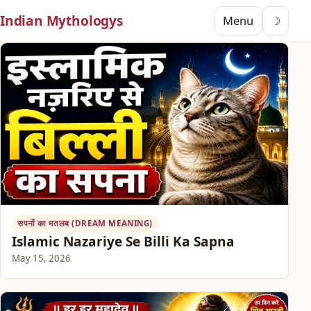
Indian Mythologys
Menu
☽
सपनों का मतलब (DREAM MEANING)
Islamic Nazariye Se Billi Ka Sapna
May 15, 2026