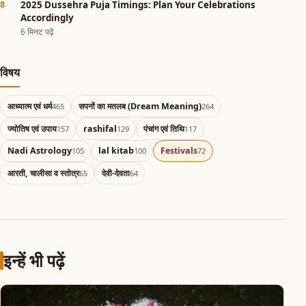
2025 Dussehra Puja Timings: Plan Your Celebrations
Accordingly
6 मिनट पढ़ें
विषय
आध्यात्म एवं धर्म
सपनों का मतलब (Dream Meaning)
465
264
ज्योतिष एवं उपाय
rashifal
पंचांग एवं तिथि
157
129
117
Nadi Astrology
lal kitab
Festivals
105
100
72
आरती, चालीसा व स्तोत्र
देवी-देवता
65
64
इन्हें भी पढ़ें