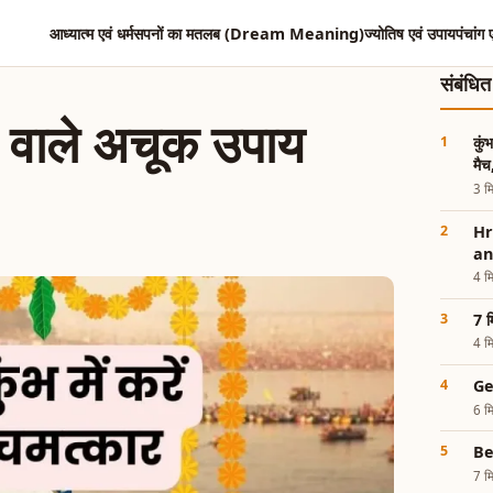
आध्यात्म एवं धर्म
सपनों का मतलब (Dream Meaning)
ज्योतिष एवं उपाय
पंचांग 
संबंधि
ने वाले अचूक उपाय
कुं
मैच
3 मि
Hr
an
4 मि
7 म
4 मि
Ge
6 मि
Be
7 मि