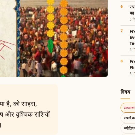
सपन
यह 
5 मि
Fr
Ev
Te
5 मि
Fr
Fl
5 मि
विषय
 गया है, को साहस,
आध्यात्म 
ष और वृश्चिक राशियों
सपनों 
ै।
ज्योतिष 