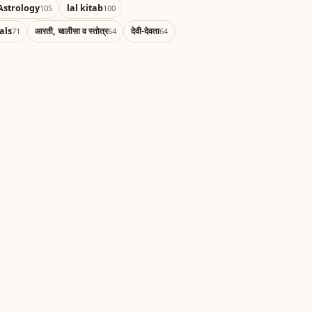
Astrology
lal kitab
105
100
als
आरती, चालीसा व स्तोत्र
देवी-देवता
71
64
64